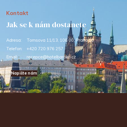
Kontakt
Jak se k nám dostanete
Adresa:
Tomsova 11/13, 108 00, Praha 10
Telefon:
+420 720 976 257
Email:
recepce@hotelbaroko.cz
Napište nám