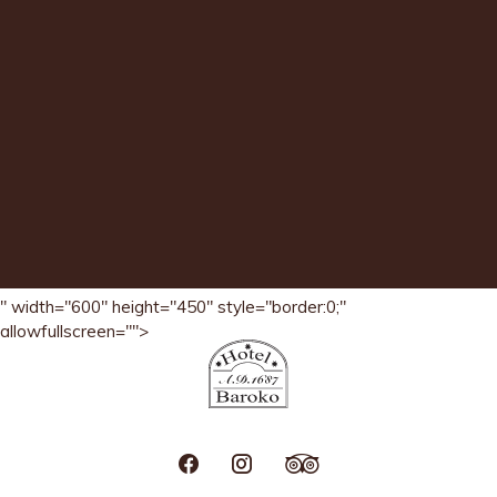
" width="600" height="450" style="border:0;"
allowfullscreen="">