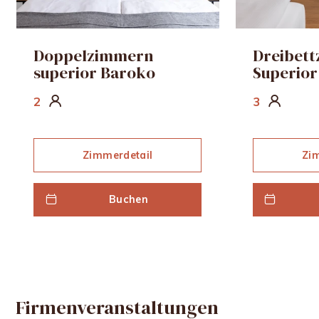
Doppelzimmern
Dreibet
superior Baroko
Superior
2
3
Zimmerdetail
Zi
Buchen
Firmenveranstaltungen