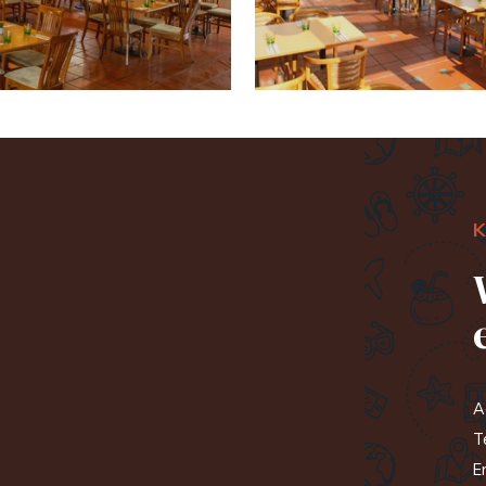
Wintergarten" />
K
A
T
E