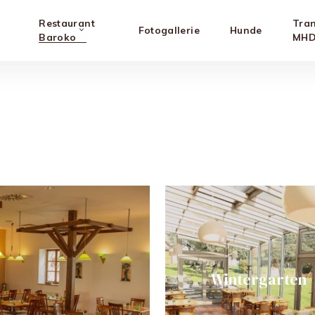
&
Restaurant
Tra
Fotogallerie
Hunde
Baroko
MHD
T
Wintergarten