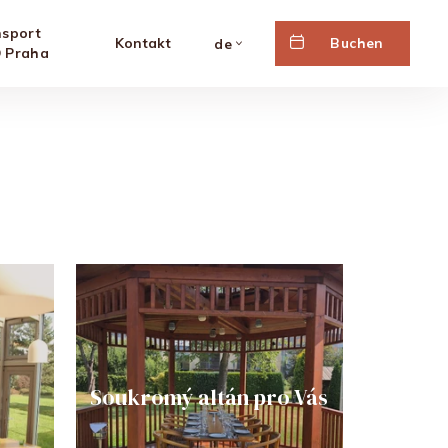
nsport
Kontakt
Buchen
de
 Praha
Soukromý altán pro Vás