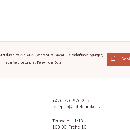
ützt durch reCAPTCHA (
{ ochrana-soukromi }
-
Geschäftsbedingungen
)
Sch
imme der Verarbeitung zu
Persönliche Daten
+420 720 976 257
recepce@hotelbaroko.cz
Tomsova 11/13
108 00, Praha 10