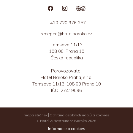
+420 720 976 257
recepce@hotelbaroko.cz
Tomsova 11/13
108 00, Praha 10
Česká republika
Porovozovatel:
Hotel Baroko Praha, s.r.o.
Tomsova 11/13, 108 00 Praha 10
IČO: 27419096
mapa stránek
Ochrana osobních údajů a cookies
𝕔 Hotel & Restaurace Baroko 2026
Web vytvořilo