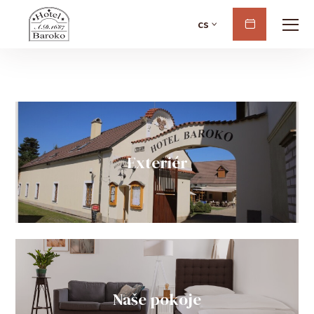
cs
Rezervovat
Exteriér
Naše pokoje