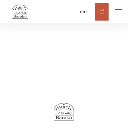
Book
en
Now