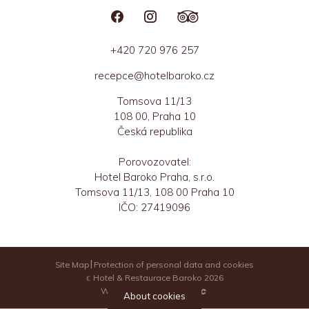
+420 720 976 257
recepce@hotelbaroko.cz
Tomsova 11/13
108 00, Praha 10
Česká republika
Porovozovatel:
Hotel Baroko Praha, s.r.o.
Tomsova 11/13, 108 00 Praha 10
IČO: 27419096
Site Map
Protection of personal data and cookies
𝕔 Hotel & Restaurace Baroko 2026
Web vytvořilo